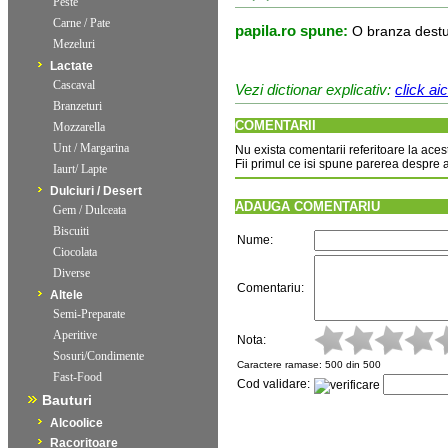
Peste
Carne / Pate
papila.ro spune:
O branza destu
Mezeluri
Lactate
Cascaval
Vezi dictionar explicativ:
click aic
Branzeturi
COMENTARII
Mozzarella
Unt / Margarina
Nu exista comentarii referitoare la aces
Fii primul ce isi spune parerea despre 
Iaurt/ Lapte
Dulciuri / Desert
ADAUGA COMENTARIU
Gem / Dulceata
Biscuiti
Nume:
Ciocolata
Diverse
Comentariu:
Altele
Semi-Preparate
Aperitive
Nota:
Sosuri/Condimente
Caractere ramase:
500
din 5
Fast-Food
Cod validare:
Bauturi
Alcoolice
Racoritoare