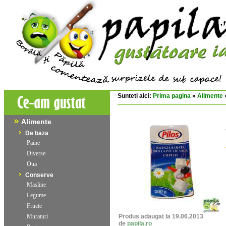
Sunteti aici:
Prima pagina
»
Alimente
Alimente
De baza
Paine
Diverse
Oua
Conserve
Masline
Legume
Fructe
Muraturi
Produs adaugat la 19.06.2013
de
papila.ro