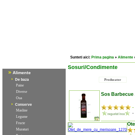
Sunteti aici:
Prima pagina
»
Alimente
Sosuri/Condimente
Alimente
De baza
Producator
Paine
Diverse
Sos Barbecue 
Oua
Conserve
-
Masline
-
Legume
Fructe
Ote
Muraturi