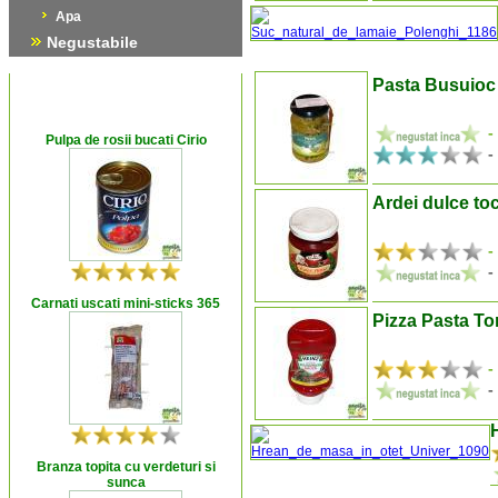
Apa
Negustabile
Pasta Busuioc
-
Pulpa de rosii bucati Cirio
-
Ardei dulce to
-
-
Carnati uscati mini-sticks 365
Pizza Pasta T
-
-
Branza topita cu verdeturi si
sunca