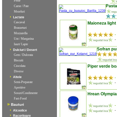
Peste
Pasta
Carne / Pate
Mezeluri
Lactate
Cascaval
Maioneza light
Branzeturi
Mozzarella
-
Unt / Margarina
-
Iaurt/ Lapte
Sofran pu
Dulciuri / Desert
Gem / Dulceata
Biscuiti
Ciocolata
Piper verde b
Diverse
Altele
-
Semi-Preparate
-
Aperitive
Sosuri/Condimente
Hrean Olympia
Fast-Food
Bauturi
-
-
Alcoolice
Racoritoare