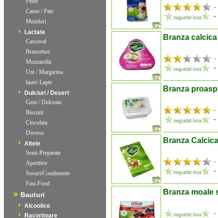
Peste
-
Carne / Pate
-
Mezeluri
Lactate
Branza calcic
Cascaval
Branzeturi
-
Mozzarella
-
Unt / Margarina
Iaurt/ Lapte
Branza proaspa
Dulciuri / Desert
Gem / Dulceata
-
Biscuiti
-
Ciocolata
Diverse
Branza Calcic
Altele
Semi-Preparate
-
Aperitive
-
Sosuri/Condimente
Fast-Food
Branza moale s
Bauturi
Alcoolice
-
Racoritoare