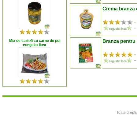
Crema branza 
-
-
Mix de cartofi cu carne de pui
Branza pentru g
congelat Ikea
-
-
Toate dreptu