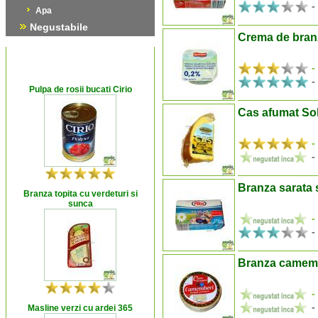
-
Apa
Negustabile
Crema de bran
-
-
Pulpa de rosii bucati Cirio
Cas afumat S
-
-
Branza sarata 
Branza topita cu verdeturi si
sunca
-
-
Branza camemb
-
-
Masline verzi cu ardei 365