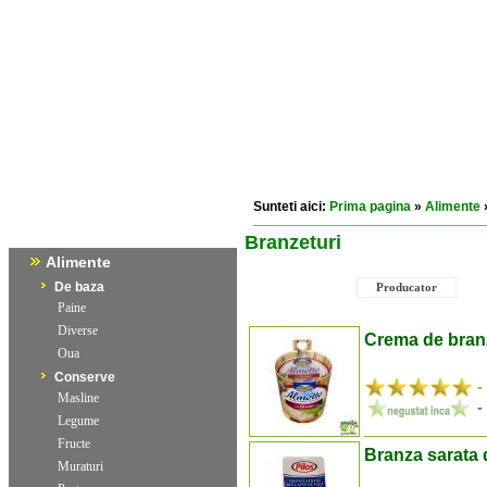
Sunteti aici:
Prima pagina
»
Alimente
Branzeturi
Alimente
De baza
Producator
Paine
Diverse
Crema de bran
Oua
Conserve
-
Masline
-
Legume
Fructe
Branza sarata 
Muraturi