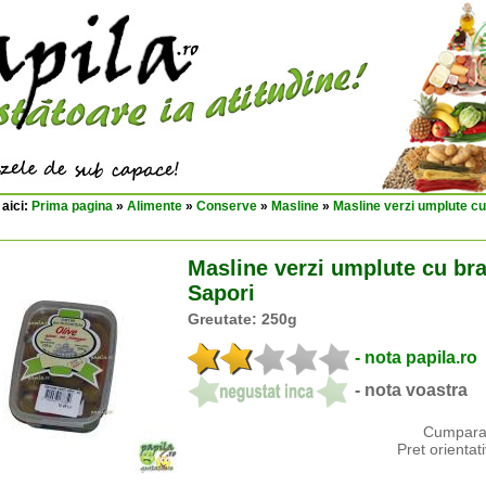
 aici:
Prima pagina
»
Alimente
»
Conserve
»
Masline
»
Masline verzi umplute c
Masline verzi umplute cu br
Sapori
Greutate: 250g
- nota papila.ro
- nota voastra
Cumparat
Pret orienta