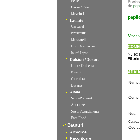
Peste
Produs
de
papi
Carne / Pate
Mezeluri
papil
Lactate
Cascaval
Branzeturi
Vezi d
Mozzarella
Unt / Margarina
COME
Iaurt/ Lapte
Nu exis
Fii pri
Dulciuri / Desert
Gem / Dulceata
ADAU
Biscuiti
Ciocolata
Nume:
Diverse
Altele
Coment
Semi-Preparate
Aperitive
Sosuri/Condimente
Nota:
Fast-Food
Caracte
Bauturi
Cod va
Alcoolice
Racoritoare