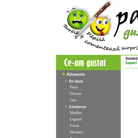
Sunteti
Sapori
Alimente
De baza
Paine
Diverse
Oua
Conserve
Masline
Legume
Fructe
Muraturi