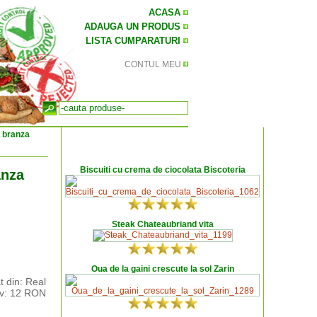
ACASA
ADAUGA UN PRODUS
LISTA CUMPARATURI
CONTUL MEU
u branza
Biscuiti cu crema de ciocolata Biscoteria
anza
Steak Chateaubriand vita
Oua de la gaini crescute la sol Zarin
 din: Real
tiv: 12 RON