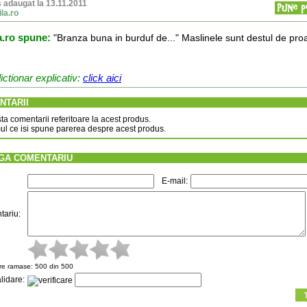
 adaugat la 13.11.2011
la.ro
a.ro spune:
"Branza buna in burduf de..." Maslinele sunt destul de pro
ictionar explicativ:
click aici
NTARII
ta comentarii referitoare la acest produs.
mul ce isi spune parerea despre acest produs.
GA COMENTARIU
E-mail:
ariu:
re ramase:
500
din 500
lidare: