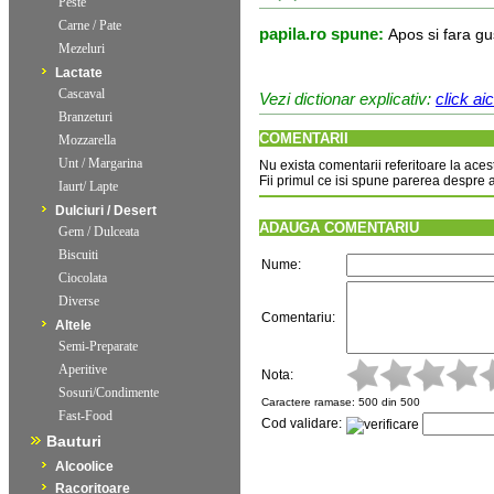
Peste
Carne / Pate
papila.ro spune:
Apos si fara gu
Mezeluri
Lactate
Cascaval
Vezi dictionar explicativ:
click aic
Branzeturi
COMENTARII
Mozzarella
Unt / Margarina
Nu exista comentarii referitoare la aces
Fii primul ce isi spune parerea despre 
Iaurt/ Lapte
Dulciuri / Desert
ADAUGA COMENTARIU
Gem / Dulceata
Biscuiti
Nume:
Ciocolata
Diverse
Comentariu:
Altele
Semi-Preparate
Aperitive
Nota:
Sosuri/Condimente
Caractere ramase:
500
din 5
Fast-Food
Cod validare:
Bauturi
Alcoolice
Racoritoare