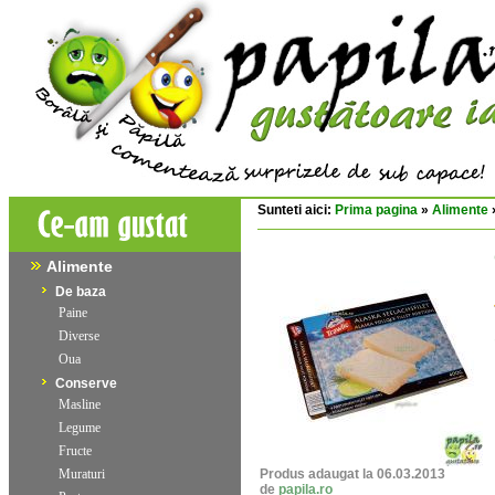
Sunteti aici:
Prima pagina
»
Alimente
Alimente
De baza
Paine
Diverse
Oua
Conserve
Masline
Legume
Fructe
Muraturi
Produs adaugat la 06.03.2013
de
papila.ro